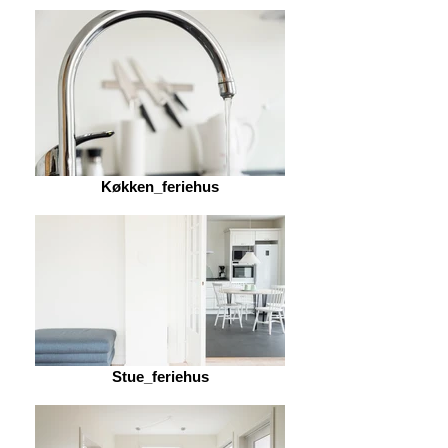
Køkken_feriehus
Stue_feriehus