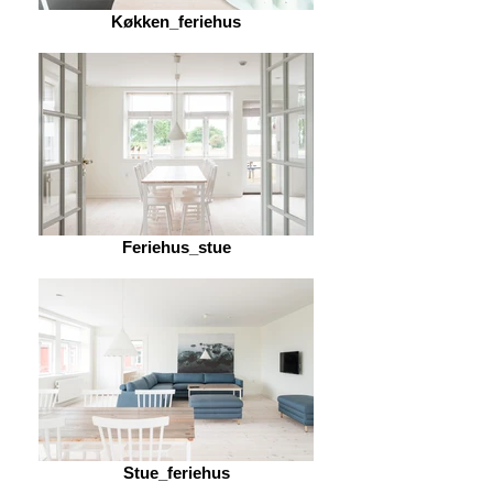
Køkken_feriehus
Feriehus_stue
Stue_feriehus