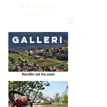
Nordliv
BORNHOLM
Galleri
Nordliv set fra oven