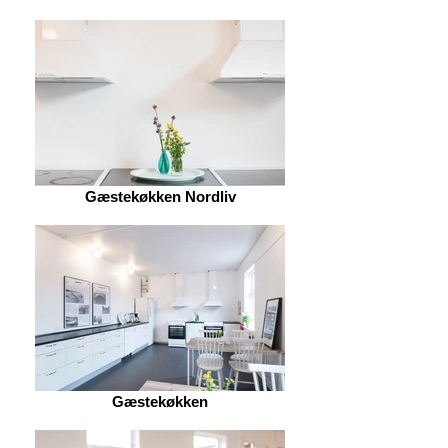
Gæstekøkken Nordliv
Gæstekøkken