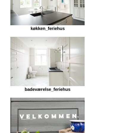
køkken_feriehus
badeværelse_feriehus