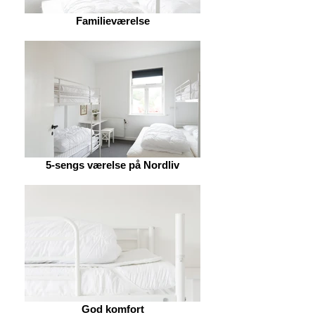
Familieværelse
5-sengs værelse på Nordliv
God komfort