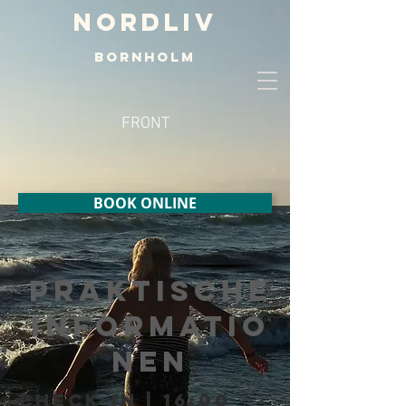
Nordliv
BORNHOLM
FRONT
BOOK ONLINE
praktische
Informatio
nen
Check-in | 16:00 -