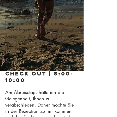
18.00
(15.juli-6.august check-in
16.00-20.00)
Ankunft später als Uhr 18.00: Ich
habe den Schlüssel in einem
Umschlag mit dem Namen der
Rezeption. Ankunft in früher als
bei. 16.00: Kann in der Lage sein,
den Raum zu bekommen, wenn es
klar ist.
Erzählen Sie mir bitte von Ihrer
Ankunft per SMS:
+45 20618100
Check out | 8:00-
10:00
Am Abreisetag, hätte ich die
Gelegenheit, Ihnen zu
verabschieden. Daher möchte Sie
in der Rezeption zu mir kommen