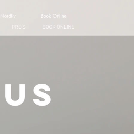
Nordliv
Book Online
PREIS
BOOK ONLINE
aus