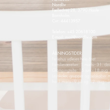
Nordliv
Fælledvej 28, 3790 Hasle
Bornholm
Cvr: 44413957
Telefon:
+45 20618100
E-mail:
mail@nordliv.com
ÅBNINGSTIDER:
Feriehus udlejes hele året
Familieværelser: 1.marts - 31. d
Glampingtelte: 15.juni - 18.aug
Lejrskoler, grupper og selskaber
fra 1.marts - 9.juli og 12. aug -