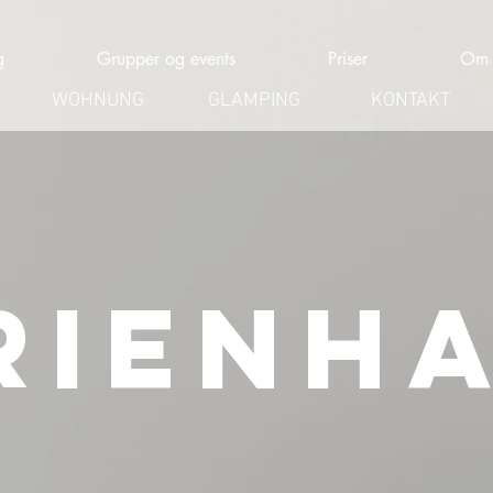
g
Grupper og events
Priser
Om 
WOHNUNG
GLAMPING
KONTAKT
rienh