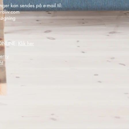
ger kan sendes på e-mail til:
rdliv.com
søgning
NLINE:
Klik her
erry
ht