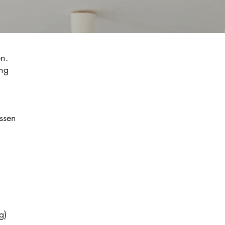
en.
ang
ssen
g)