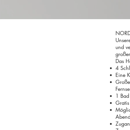
NORDL
Unsere
und ve
große
Das Ha
4 Sch
Eine 
Große
Ferns
1 Bad
Gratis
Möglic
Abend 
Zugang