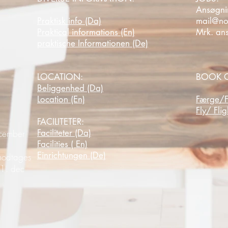
Ansøgnin
Praktisk info (Da)
mail@no
Praktical informations (En)
Mrk. an
praktische Informationen (De)
LOCATION:
BOOK O
Beliggenhed (Da)
Location (En)
Færge/F
Fly/ Flig
FACILITETER:
Faciliteter (Da)
ecember
Facilities ( En)
Einrichtungen (De)
 modtages
 31.
dec